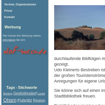
Vereine, Organisationen
Privat
Kontakt
Werbung
Hier könnte Ihre Werbung stehen,
informieren
Sie sich.
durchlaufende Bildfolgen 
gezeigt.
Udo Kleinerts Bestreben is
der großen Touristenström
Anregungen für eigene Ur
Tags - Stichworte
Sie könne sich auf einen i
Großröhrsdorf
Leute
Bretnig
Stadtbibliothek freuen.
Ohorn
Pulsnitz
Region