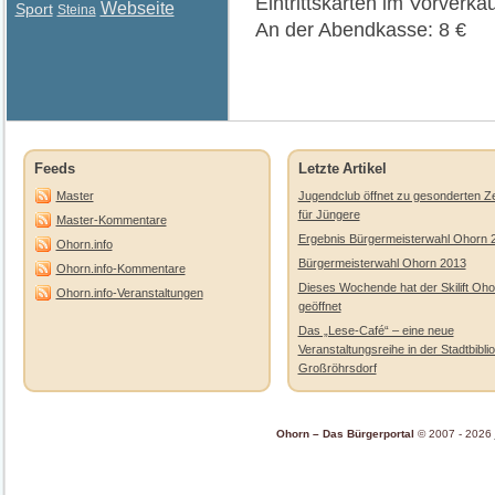
Eintrittskarten im Vorverkau
Webseite
Sport
Steina
An der Abendkasse: 8 €
Feeds
Letzte Artikel
Master
Jugendclub öffnet zu gesonderten Ze
für Jüngere
Master-Kommentare
Ergebnis Bürgermeisterwahl Ohorn 
Ohorn.info
Bürgermeisterwahl Ohorn 2013
Ohorn.info-Kommentare
Dieses Wochende hat der Skilift Oho
Ohorn.info-Veranstaltungen
geöffnet
Das „Lese-Café“ – eine neue
Veranstaltungsreihe in der Stadtbibli
Großröhrsdorf
Ohorn – Das Bürgerportal
© 2007 - 2026