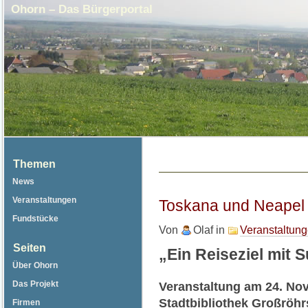
Ohorn – Das Bürgerportal
Themen
News
Veranstaltungen
Toskana und Neapel
Fundstücke
Von
Olaf
in
Veranstaltun
Seiten
„Ein Reiseziel mit 
Über Ohorn
Das Projekt
Veranstaltung am 24. No
Stadtbibliothek Großröhr
Firmen