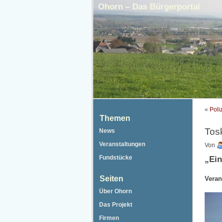
Ohorn – Das Bürgerportal
«
Poli
Themen
Tos
News
Veranstaltungen
Von
Fundstücke
„Ein
Seiten
Veran
Über Ohorn
Das Projekt
Firmen