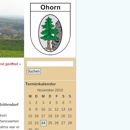
nd geöffnet
»
Terminkalender
November 2010
M
D
M
D
F
S
S
1
2
3
4
5
6
7
ßröhrsdorf
8
9
10
11
12
13
14
kein
15
16
17
18
19
20
21
ehenswerten
22
23
24
25
26
27
28
Palma war er