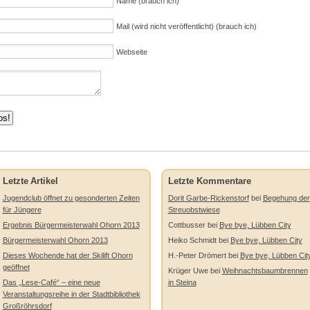
Name (brauch ich)
Mail (wird nicht veröffentlicht) (brauch ich)
Webseite
Letzte Artikel
Letzte Kommentare
Jugendclub öffnet zu gesonderten Zeiten
Dorit Garbe-Rickenstorf
bei
Begehung der
für Jüngere
Streuobstwiese
Ergebnis Bürgermeisterwahl Ohorn 2013
Cottbusser
bei
Bye bye, Lübben City
Bürgermeisterwahl Ohorn 2013
Heiko Schmidt
bei
Bye bye, Lübben City
Dieses Wochende hat der Skilift Ohorn
H.-Peter Drömert
bei
Bye bye, Lübben Cit
geöffnet
Krüger Uwe
bei
Weihnachtsbaumbrennen
Das „Lese-Café“ – eine neue
in Steina
Veranstaltungsreihe in der Stadtbibliothek
Großröhrsdorf