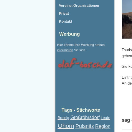
Vereine, Organisationen
Privat
Kontakt
Werbung
Hier könnte Ihre Werbung stehen,
Touri
informieren
Sie sich.
geben
Sie kö
Eintri
An de
Tags - Stichworte
Großröhrsdorf
Leute
Bretnig
sag 
Ohorn
Pulsnitz
Region