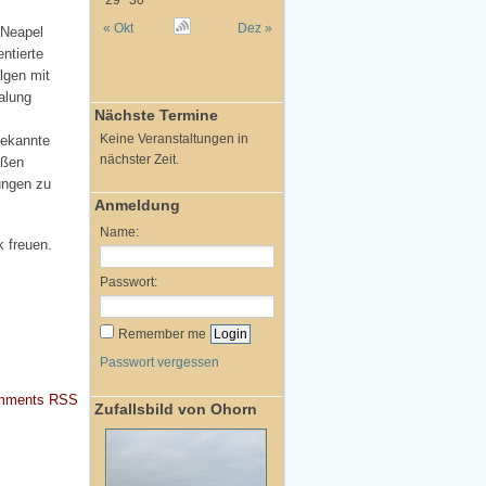
29
30
« Okt
Dez »
 Neapel
ntierte
lgen mit
alung
Nächste Termine
Keine Veranstaltungen in
bekannte
nächster Zeit.
oßen
ungen zu
Anmeldung
Name:
k freuen.
Passwort:
Remember me
Passwort vergessen
mments RSS
Zufallsbild von Ohorn