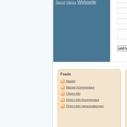
Webseite
Sport
Steina
Feeds
Master
Master-Kommentare
Ohorn.info
Ohorn.info-Kommentare
Ohorn.info-Veranstaltungen