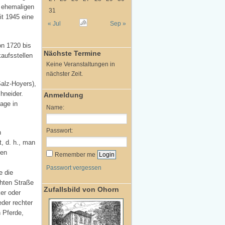
m ehemaligen
31
t 1945 eine
« Jul
Sep »
on 1720 bis
Nächste Termine
aufsstellen
Keine Veranstaltungen in
nächster Zeit.
alz-Hoyers),
hneider.
Anmeldung
age in
Name:
Passwort:
n
, d. h., man
nen
Remember me
Passwort vergessen
e die
chten Straße
Zufallsbild von Ohorn
er oder
der rechter
 Pferde,