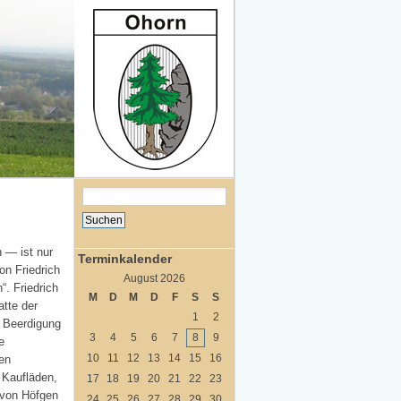
 — ist nur
Terminkalender
on Friedrich
August 2026
. Friedrich
M
D
M
D
F
S
S
tte der
1
2
r Beerdigung
3
4
5
6
7
8
9
e
10
11
12
13
14
15
16
en
 Kaufläden,
17
18
19
20
21
22
23
 von Höfgen
24
25
26
27
28
29
30