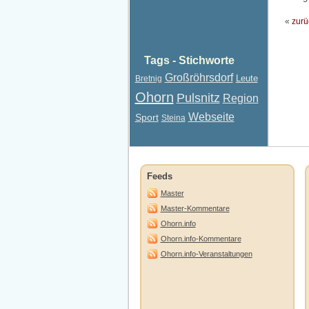
«
zurü
Tags - Stichworte
Großröhrsdorf
Leute
Bretnig
Ohorn
Pulsnitz
Region
Webseite
Sport
Steina
Feeds
Master
Master-Kommentare
Ohorn.info
Ohorn.info-Kommentare
Ohorn.info-Veranstaltungen