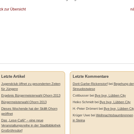
ck zur Übersicht
nä
Letzte Artikel
Letzte Kommentare
Jugendclub öffnet zu gesonderten Zeiten
Dorit Garbe-Rickenstorf
bei
Begehung der
für Jüngere
Streuobstwiese
Ergebnis Bürgermeisterwahl Ohorn 2013
Cottbusser
bei
Bye bye, Lübben City
Bürgermeisterwahl Ohorn 2013
Heiko Schmidt
bei
Bye bye, Lübben City
Dieses Wochende hat der Skilift Ohorn
H.-Peter Drömert
bei
Bye bye, Lübben Cit
geöffnet
Krüger Uwe
bei
Weihnachtsbaumbrennen
Das „Lese-Café“ – eine neue
in Steina
Veranstaltungsreihe in der Stadtbibliothek
Großröhrsdorf