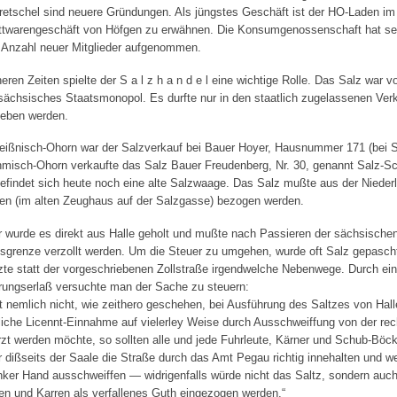
retschel sind neuere Gründungen. Als jüngstes Geschäft ist der HO-Laden i
ttwarengeschäft von Höfgen zu erwähnen. Die Konsumgenossenschaft hat sei
 Anzahl neuer Mitglieder aufgenommen.
heren Zeiten spielte der S a l z h a n d e l eine wichtige Rolle. Das Salz war v
sächsisches Staatsmonopol. Es durfte nur in den staatlich zugelassenen Verk
eben werden.
eißnisch-Ohorn war der Salzverkauf bei Bauer Hoyer, Hausnummer 171 (bei S
hmisch-Ohorn verkaufte das Salz Bauer Freudenberg, Nr. 30, genannt Salz-Sc
befindet sich heute noch eine alte Salzwaage. Das Salz mußte aus der Niederl
en (im alten Zeughaus auf der Salzgasse) bezogen werden.
r wurde es direkt aus Halle geholt und mußte nach Passieren der sächsische
sgrenze verzollt werden. Um die Steuer zu umgehen, wurde oft Salz gepascht
zte statt der vorgeschriebenen Zollstraße irgendwelche Nebenwege. Durch ei
rungserlaß versuchte man der Sache zu steuern:
t nemlich nicht, wie zeithero geschehen, bei Ausführung des Saltzes von Hall
liche Licennt-Einnahme auf vielerley Weise durch Ausschweiffung von der re
rzt werden möchte, so sollten alle und jede Fuhrleute, Kärner und Schub-Böck
 dißseits der Saale die Straße durch das Amt Pegau richtig innehalten und we
inker Hand ausschweiffen — widrigenfalls würde nicht das Saltz, sondern auch
n und Karren als verfallenes Guth eingezogen werden.“