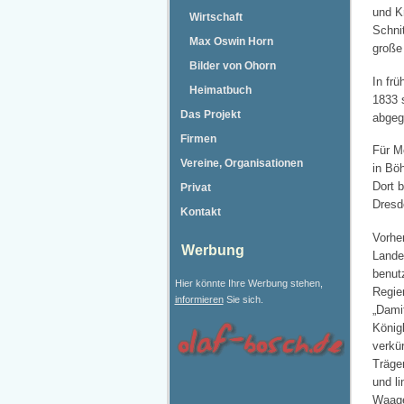
und K
Wirtschaft
Schni
Max Oswin Horn
große
Bilder von Ohorn
In frü
Heimatbuch
1833 
Das Projekt
abgeg
Firmen
Für M
Vereine, Organisationen
in Bö
Dort 
Privat
Dresd
Kontakt
Vorhe
Werbung
Lande
benut
Hier könnte Ihre Werbung stehen,
Regie
informieren
Sie sich.
„Dami
König
verkü
Träger
und l
Waage