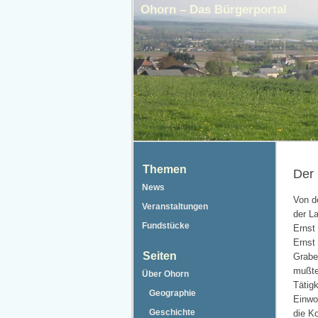
Ohorn – Das Bürgerportal
Themen
Der
News
Von d
Veranstaltungen
der L
Fundstücke
Ernst 
Ernst
Seiten
Grabeb
mußte
Über Ohorn
Tätigk
Geographie
Einwo
Geschichte
die K