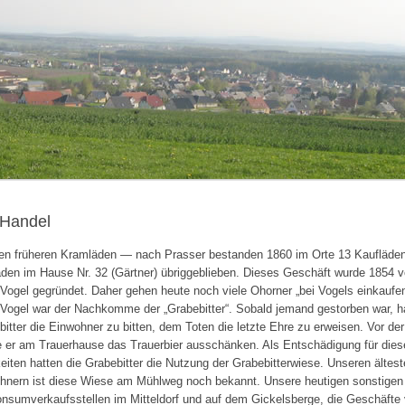
 Handel
en früheren Kramläden — nach Prasser bestanden 1860 im Orte 13 Kaufläden
aden im Hause Nr. 32 (Gärtner) übriggeblieben. Dieses Geschäft wurde 1854 v
Vogel gegründet. Daher gehen heute noch viele Ohorner „bei Vogels einkaufen“
 Vogel war der Nachkomme der „Grabebitter“. Sobald jemand gestorben war, ha
itter die Einwohner zu bitten, dem Toten die letzte Ehre zu erweisen. Vor de
 er am Trauerhause das Trauerbier ausschänken. Als Entschädigung für dies
eiten hatten die Grabebitter die Nutzung der Grabebitterwiese. Unseren ältest
hnern ist diese Wiese am Mühlweg noch bekannt. Unsere heutigen sonstigen
onsumverkaufsstellen im Mitteldorf und auf dem Gickelsberge, die Geschäfte