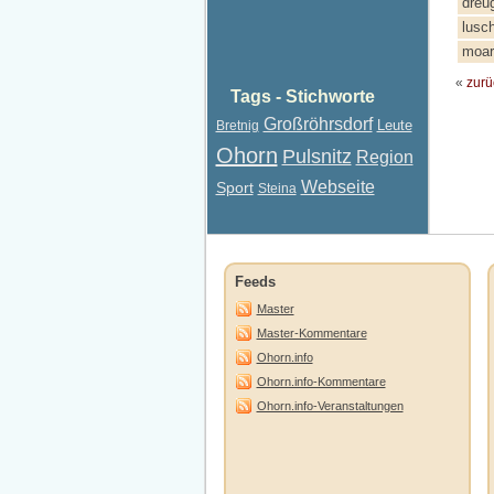
dreu
lusc
moar
«
zurü
Tags - Stichworte
Großröhrsdorf
Leute
Bretnig
Ohorn
Pulsnitz
Region
Webseite
Sport
Steina
Feeds
Master
Master-Kommentare
Ohorn.info
Ohorn.info-Kommentare
Ohorn.info-Veranstaltungen