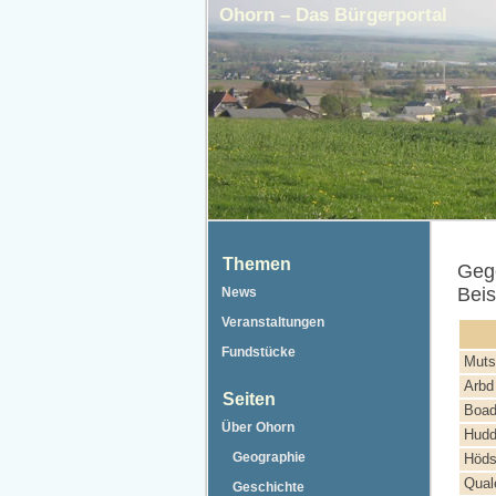
Ohorn – Das Bürgerportal
Themen
Gege
Beis
News
Veranstaltungen
Fundstücke
Muts
Arbd
Seiten
Boad
Über Ohorn
Hudd
Geographie
Höds
Qual
Geschichte