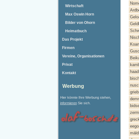
Nom
Wirtschaft
Ardb
Max Oswin Horn
Gelo
Bilder von Ohorn
Geld
Schw
Heimatbuch
Nisc
Das Projekt
Koan
Firmen
Gus
Vereine, Organisationen
Beik
Privat
kamb
haad
Kontakt
bisch
nusc
Werbung
grie
Hier könnte Ihre Werbung stehen,
dem
informieren
Sie sich.
bidse
zerm
grec
eego
mäldr