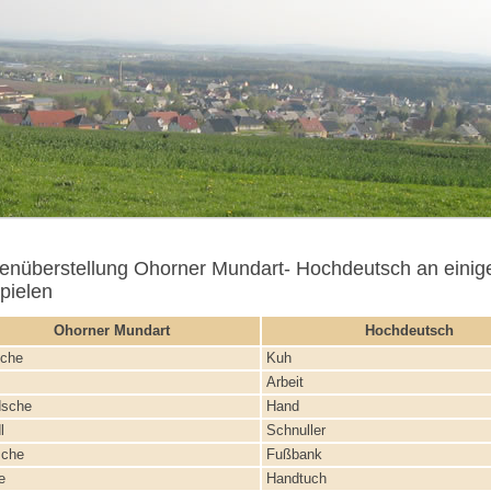
nüberstellung Ohorner Mundart- Hochdeutsch an einig
pielen
Ohorner Mundart
Hochdeutsch
che
Kuh
Arbeit
sche
Hand
l
Schnuller
che
Fußbank
e
Handtuch