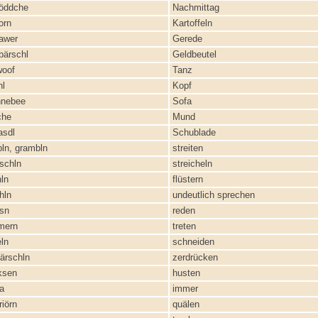
öddche
Nachmittag
orn
Kartoffeln
awer
Gerede
bärschl
Geldbeutel
oof
Tanz
hl
Kopf
nebee
Sofa
che
Mund
asdl
Schublade
ln, grambln
streiten
schln
streicheln
ln
flüstern
hln
undeutlich sprechen
bsn
reden
mern
treten
ln
schneiden
ärschln
zerdrücken
ksen
husten
a
immer
iörn
quälen