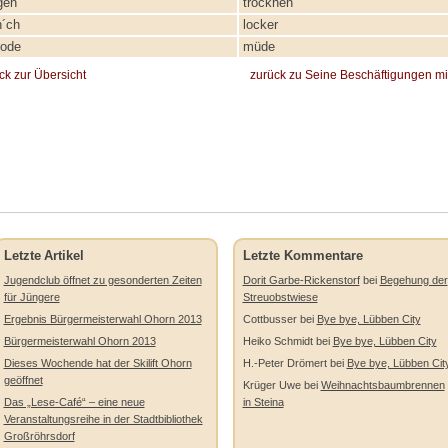
gen
trocknen
h´ch
locker
ode
müde
ck zur Übersicht
zurück zu Seine Beschäftigungen mi
Letzte Artikel
Letzte Kommentare
Jugendclub öffnet zu gesonderten Zeiten
Dorit Garbe-Rickenstorf
bei
Begehung der
für Jüngere
Streuobstwiese
Ergebnis Bürgermeisterwahl Ohorn 2013
Cottbusser
bei
Bye bye, Lübben City
Bürgermeisterwahl Ohorn 2013
Heiko Schmidt
bei
Bye bye, Lübben City
Dieses Wochende hat der Skilift Ohorn
H.-Peter Drömert
bei
Bye bye, Lübben Cit
geöffnet
Krüger Uwe
bei
Weihnachtsbaumbrennen
Das „Lese-Café“ – eine neue
in Steina
Veranstaltungsreihe in der Stadtbibliothek
Großröhrsdorf