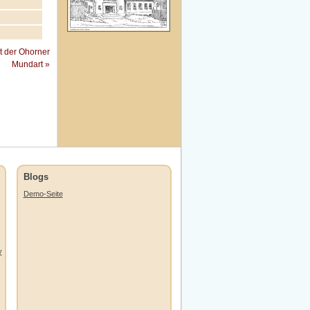
t der Ohorner
Mundart »
Blogs
Demo-Seite
y