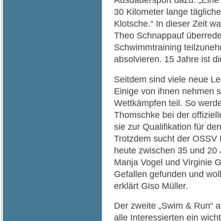
Ausdauersport dazu. „Eine 
30 Kilometer lange täglich
Klotsche.“ In dieser Zeit 
Theo Schnappauf überredet
Schwimmtraining teilzuneh
absolvieren. 15 Jahre ist d
Seitdem sind viele neue Leu
Einige von ihnen nehmen s
Wettkämpfen teil. So werde
Thomschke bei der offiziell
sie zur Qualifikation für d
Trotzdem sucht der OSSV 
heute zwischen 35 und 20 
Manja Vogel und Virginie G
Gefallen gefunden und woll
erklärt Giso Müller.
Der zweite „Swim & Run“ am
alle Interessierten ein wic