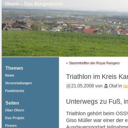
Ohorn – Das Bürgerportal
«
Stammtreffen der Royal Rangers
Themen
Triathlon im Kreis K
News
Veranstaltungen
21.05.2008
von
Olaf
in
Fundstücke
Unterwegs zu Fuß, 
Seiten
Über Ohorn
Triathlon gehört beim OS
Das Projekt
Giso Müller war einer der e
Firmen
Ausdauersportart teilnahm