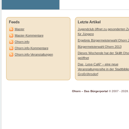
Feeds
Letzte Artikel
Master
Jugendclub öffnet zu gesonderten Ze
für Jüngere
Master-Kommentare
Ergebnis Bürgermeisterwahl Ohorn 
Ohorn.info
Bürgermeisterwahl Ohorn 2013
Ohorn.info-Kommentare
Dieses Wochende hat der Skilift Oho
Ohorn.info-Veranstaltungen
geöffnet
Das „Lese-Café“ – eine neue
Veranstaltungsreihe in der Stadtbibli
Großröhrsdorf
Ohorn – Das Bürgerportal
© 2007 - 2026