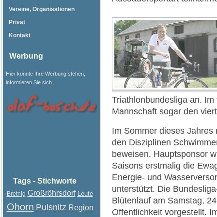
Vereine, Organisationen
Privat
Kontakt
Werbung
Hier könnte Ihre Werbung stehen,
informieren
Sie sich.
Triathlonbundesliga an. Im
Mannschaft sogar den viert
Im Sommer dieses Jahres m
den Disziplinen Schwimmen
beweisen. Hauptsponsor wi
Saisons erstmalig die Ewa
Energie- und Wasserverso
Tags - Stichworte
unterstützt. Die Bundesli
Großröhrsdorf
Leute
Bretnig
Blütenlauf am Samstag, 24.
Ohorn
Pulsnitz
Region
Offentlichkeit vorgestellt.