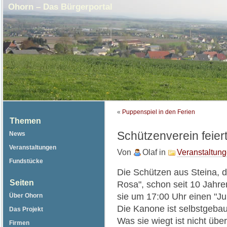
Ohorn – Das Bürgerportal
«
Puppenspiel in den Ferien
Themen
Schützenverein feier
News
Veranstaltungen
Von
Olaf
in
Veranstaltun
Fundstücke
Die Schützen aus Steina, d
Seiten
Rosa", schon seit 10 Jahre
sie um 17:00 Uhr einen "Ju
Über Ohorn
Die Kanone ist selbstgeb
Das Projekt
Was sie wiegt ist nicht übe
Firmen