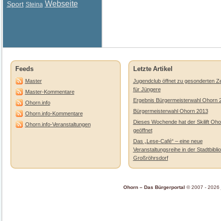
Webseite
Sport
Steina
Feeds
Letzte Artikel
Master
Jugendclub öffnet zu gesonderten Ze
für Jüngere
Master-Kommentare
Ergebnis Bürgermeisterwahl Ohorn 
Ohorn.info
Bürgermeisterwahl Ohorn 2013
Ohorn.info-Kommentare
Dieses Wochende hat der Skilift Oho
Ohorn.info-Veranstaltungen
geöffnet
Das „Lese-Café“ – eine neue
Veranstaltungsreihe in der Stadtbibli
Großröhrsdorf
Ohorn – Das Bürgerportal
© 2007 - 2026