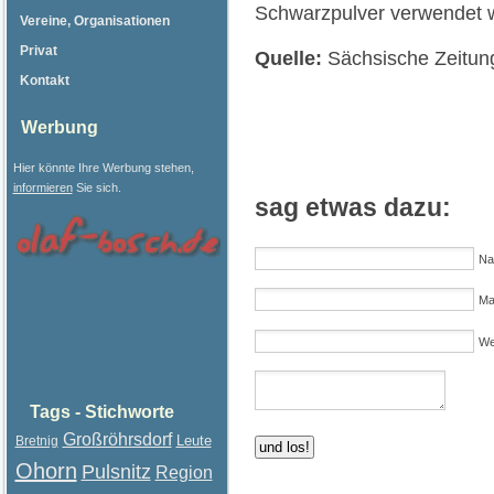
Schwarzpulver verwendet 
Vereine, Organisationen
Privat
Quelle:
Sächsische Zeitun
Kontakt
Werbung
Hier könnte Ihre Werbung stehen,
informieren
Sie sich.
sag etwas dazu:
Na
Mai
We
Tags - Stichworte
Großröhrsdorf
Leute
Bretnig
Ohorn
Pulsnitz
Region