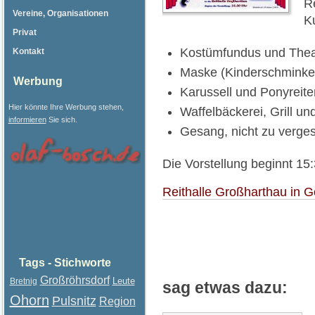
Re
Vereine, Organisationen
Ku
Privat
Kostümfundus und Thea
Kontakt
Maske (Kinderschminke
Werbung
Karussell und Ponyreite
Hier könnte Ihre Werbung stehen,
Waffelbäckerei, Grill u
informieren
Sie sich.
Gesang, nicht zu verge
Die Vorstellung beginnt 15:3
Reithalle Großharthau in 
Tags - Stichworte
Großröhrsdorf
Leute
Bretnig
sag etwas dazu:
Ohorn
Pulsnitz
Region