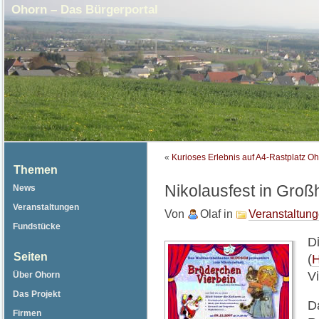
Ohorn – Das Bürgerportal
«
Kurioses Erlebnis auf A4-Rastplatz O
Themen
Nikolausfest in Groß
News
Veranstaltungen
Von
Olaf
in
Veranstaltun
Fundstücke
D
Seiten
(
H
Vi
Über Ohorn
Das Projekt
Da
Firmen