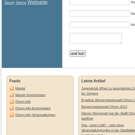
Webseite
Sport
Na
Steina
Mai
We
Feeds
Letzte Artikel
Master
Jugendclub öffnet zu gesonderten Ze
für Jüngere
Master-Kommentare
Ergebnis Bürgermeisterwahl Ohorn 
Ohorn.info
Bürgermeisterwahl Ohorn 2013
Ohorn.info-Kommentare
Dieses Wochende hat der Skilift Oho
Ohorn.info-Veranstaltungen
geöffnet
Das „Lese-Café“ – eine neue
Veranstaltungsreihe in der Stadtbibli