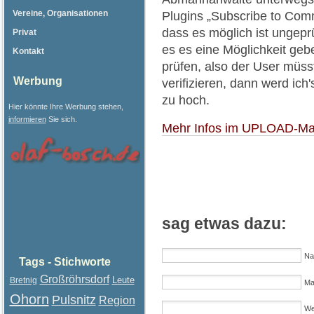
Vereine, Organisationen
Plugins „Subscribe to Com
dass es möglich ist ungepr
Privat
es es eine Möglichkeit geb
Kontakt
prüfen, also der User müsst
Werbung
verifizieren, dann werd ich'
zu hoch.
Hier könnte Ihre Werbung stehen,
informieren
Sie sich.
Mehr Infos im UPLOAD-Ma
sag etwas dazu:
Na
Tags - Stichworte
Großröhrsdorf
Leute
Bretnig
Mai
Ohorn
Pulsnitz
Region
We