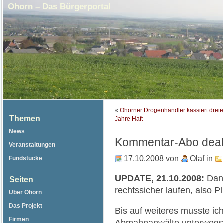
Ohorn – Das Bürgerportal
«
Ohorner Drogenhändler kassiert dreie
Themen
Jahre Haft
News
Kommentar-Abo deakt
Veranstaltungen
17.10.2008
von
Olaf
in
Fundstücke
UPDATE, 21.10.2008:
Dan
Seiten
rechtssicher laufen, also P
Über Ohorn
Das Projekt
Bis auf weiteres musste ich
Firmen
Abmahnanwälte unterwegs d