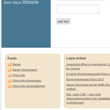
Webseite
Sport
Steina
Feeds
Letzte Artikel
Master
Jugendclub öffnet zu gesonderten Ze
für Jüngere
Master-Kommentare
Ergebnis Bürgermeisterwahl Ohorn 
Ohorn.info
Bürgermeisterwahl Ohorn 2013
Ohorn.info-Kommentare
Dieses Wochende hat der Skilift Oho
Ohorn.info-Veranstaltungen
geöffnet
Das „Lese-Café“ – eine neue
Veranstaltungsreihe in der Stadtbibli
Großröhrsdorf