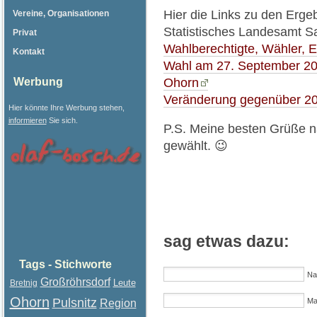
Hier die Links zu den Erg
Vereine, Organisationen
Statistisches Landesamt S
Privat
Wahlberechtigte, Wähler, E
Kontakt
Wahl am 27. September 20
Werbung
Ohorn
Veränderung gegenüber 2
Hier könnte Ihre Werbung stehen,
informieren
Sie sich.
P.S. Meine besten Grüße n
gewählt. 😉
sag etwas dazu:
Tags - Stichworte
Na
Großröhrsdorf
Leute
Bretnig
Ohorn
Pulsnitz
Mai
Region