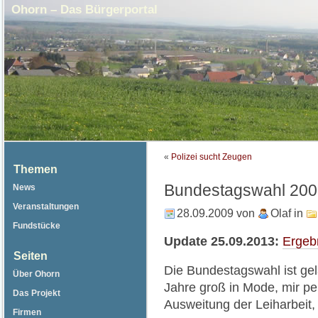
Ohorn – Das Bürgerportal
«
Polizei sucht Zeugen
Themen
Bundestagswahl 2009
News
Veranstaltungen
28.09.2009
von
Olaf
in
Fundstücke
Update 25.09.2013:
Ergeb
Seiten
Die Bundestagswahl ist gel
Über Ohorn
Jahre groß in Mode, mir per
Das Projekt
Ausweitung der Leiharbeit,
Firmen