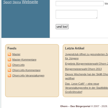
Webseite
Sport
Steina
We
Feeds
Letzte Artikel
Master
Jugendclub öffnet zu gesonderten Ze
für Jüngere
Master-Kommentare
Ergebnis Bürgermeisterwahl Ohorn 
Ohorn.info
Bürgermeisterwahl Ohorn 2013
Ohorn.info-Kommentare
Dieses Wochende hat der Skilift Oho
Ohorn.info-Veranstaltungen
geöffnet
Das „Lese-Café“ – eine neue
Veranstaltungsreihe in der Stadtbibli
Großröhrsdorf
Ohorn – Das Bürgerportal
© 2007 - 2026